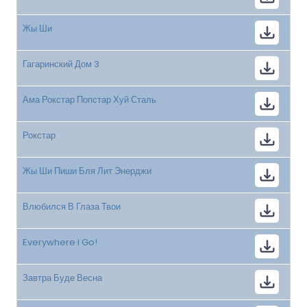
Жы Ши
Гагаринский Дом 3
Ама Рокстар Попстар Хуй Сталь
Рокстар
Жы Ши Пиши Бля Лит Энерджи
Влюбился В Глаза Твои
Everywhere I Go!
Завтра Буде Весна