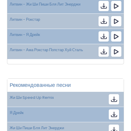
Литвин - Жи Ши Пиши Бля Лит Энерджи
Литвин - Рокстар
Литвин - Я Дрейк
Литвин - Ама Рокстар Попстар Хуй Сталь
Рекомендованные песни
Жи Ши Speed Up Remix
Я Дрейк
Жи Ши Пиши Бля Лит Энерджи